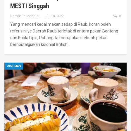
MESTI Singgah
Norhaslin Mohd Zin
Jul 20, 2022
0
Yang mencari kedai makan sedap di Raub, koran boleh
refer sini ye
Daerah Raub terletak di antara pekan Bentong
dan Kuala Lipis, Pahang. Ia merupakan sebuah pekan
bernostalgiakan kolonial British
…
MINUMAN