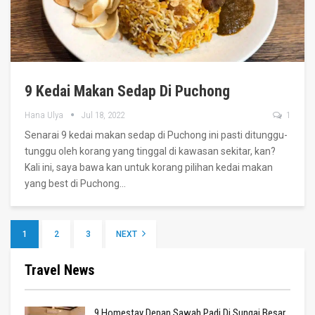
9 Kedai Makan Sedap Di Puchong
Hana Ulya
Jul 18, 2022
1
Senarai 9 kedai makan sedap di Puchong ini pasti ditunggu-
tunggu oleh korang yang tinggal di kawasan sekitar, kan?
Kali ini, saya bawa kan untuk korang pilihan kedai makan
yang best di Puchong
…
1
2
3
NEXT
Travel News
9 Homestay Depan Sawah Padi Di Sungai Besar