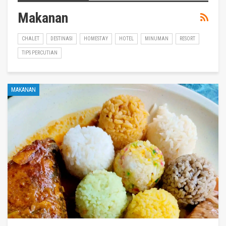
Makanan
CHALET
DESTINASI
HOMESTAY
HOTEL
MINUMAN
RESORT
TIPS PERCUTIAN
MAKANAN