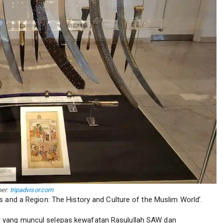
er:
tripadvisor.com
 and a Region: The History and Culture of the Muslim World’.
 yang muncul selepas kewafatan Rasulullah SAW dan