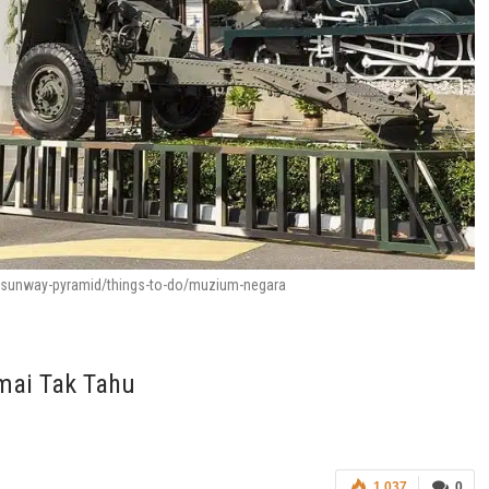
sunway-pyramid/things-to-do/muzium-negara
mai Tak Tahu
1,037
0