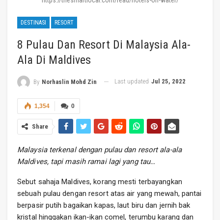
https://thesmartlocal.com/read/hotels-on-water/
DESTINASI
RESORT
8 Pulau Dan Resort Di Malaysia Ala-
Ala Di Maldives
Last updated
Jul 25, 2022
By
Norhaslin Mohd Zin
1,354
0
Share
Malaysia terkenal dengan pulau dan resort ala-ala
Maldives, tapi masih ramai lagi yang tau…
Sebut sahaja Maldives, korang mesti terbayangkan
sebuah pulau dengan resort atas air yang mewah, pantai
berpasir putih bagaikan kapas, laut biru dan jernih bak
kristal hinggakan ikan-ikan comel, terumbu karang dan