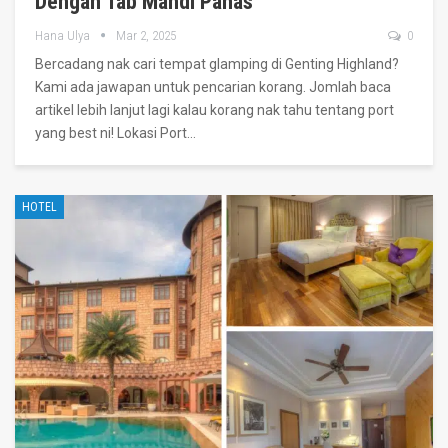
Dengan Tab Mandi Panas
Hana Ulya
Mar 2, 2025
0
Bercadang nak cari tempat glamping di Genting Highland?
Kami ada jawapan untuk pencarian korang. Jomlah baca
artikel lebih lanjut lagi kalau korang nak tahu tentang port
yang best ni!
Lokasi Port
…
HOTEL