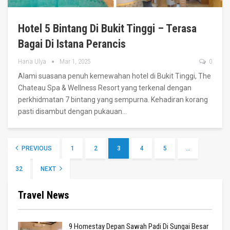
Hotel 5 Bintang Di Bukit Tinggi – Terasa
Bagai Di Istana Perancis
Hana Ulya
Mar 1, 2025
0
Alami suasana penuh kemewahan hotel di Bukit Tinggi, The
Chateau Spa & Wellness Resort yang terkenal dengan
perkhidmatan 7 bintang yang sempurna. Kehadiran korang
pasti disambut dengan pukauan
…
PREVIOUS
1
2
3
4
5
…
32
NEXT
Travel News
9 Homestay Depan Sawah Padi Di Sungai Besar