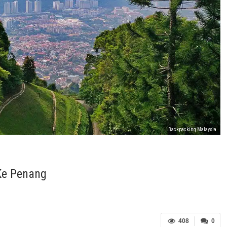
Backpacking Malaysia
Ke Penang
408
0