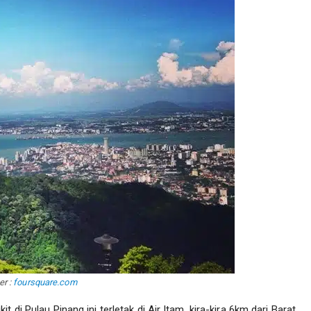
r :
foursquare.com
 di Pulau Pinang ini terletak di Air Itam, kira-kira 6km dari Barat