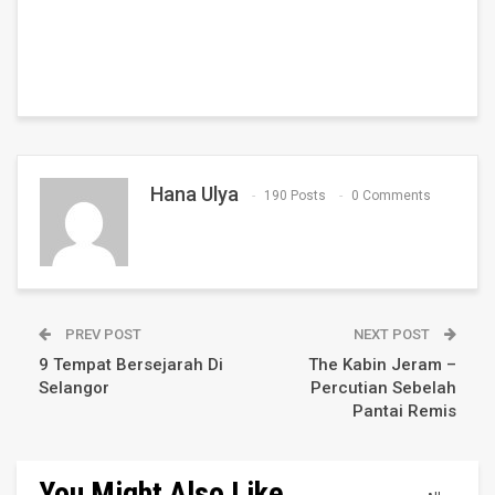
Hana Ulya
190 Posts
0 Comments
PREV POST
NEXT POST
9 Tempat Bersejarah Di
The Kabin Jeram –
Selangor
Percutian Sebelah
Pantai Remis
You Might Also Like