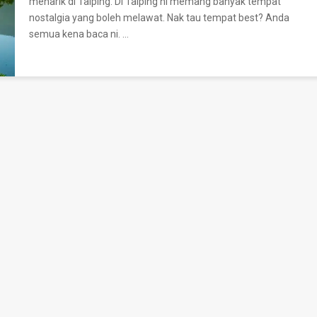
menarik di Taiping. Di Taiping ni memang banyak tempat
nostalgia yang boleh melawat.
Nak tau tempat best? Anda
semua kena baca ni.
…