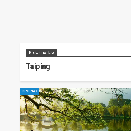
Browsing Tag
Taiping
DESTINASI